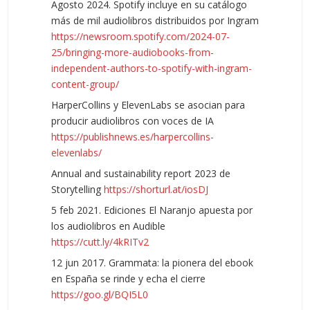
Agosto 2024. Spotify incluye en su catálogo
más de mil audiolibros distribuidos por Ingram
https://newsroom.spotify.com/2024-07-
25/bringing-more-audiobooks-from-
independent-authors-to-spotify-with-ingram-
content-group/
HarperCollins y ElevenLabs se asocian para
producir audiolibros con voces de IA
https://publishnews.es/harpercollins-
elevenlabs/
Annual and sustainability report 2023 de
Storytelling
https://shorturl.at/iosDJ
5 feb 2021. Ediciones El Naranjo apuesta por
los audiolibros en Audible
https://cutt.ly/4kRITv2
12 jun 2017. Grammata: la pionera del ebook
en España se rinde y echa el cierre
https://goo.gl/BQI5L0