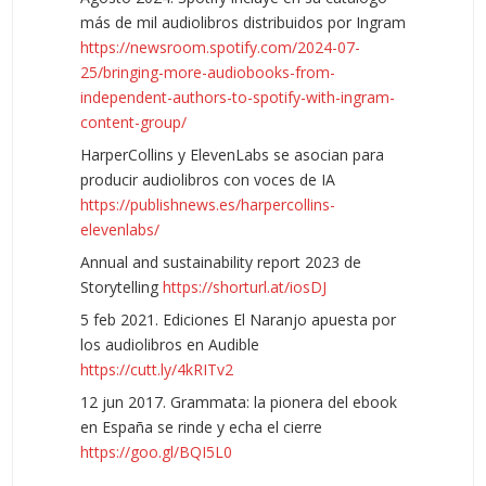
más de mil audiolibros distribuidos por Ingram
https://newsroom.spotify.com/2024-07-
25/bringing-more-audiobooks-from-
independent-authors-to-spotify-with-ingram-
content-group/
HarperCollins y ElevenLabs se asocian para
producir audiolibros con voces de IA
https://publishnews.es/harpercollins-
elevenlabs/
Annual and sustainability report 2023 de
Storytelling
https://shorturl.at/iosDJ
5 feb 2021. Ediciones El Naranjo apuesta por
los audiolibros en Audible
https://cutt.ly/4kRITv2
12 jun 2017. Grammata: la pionera del ebook
en España se rinde y echa el cierre
https://goo.gl/BQI5L0