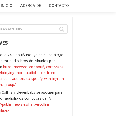
INICIO
ACERCA DE
CONTACTO
VES
o 2024. Spotify incluye en su catálogo
e mil audiolibros distribuidos por
am
https://newsroom.spotify.com/2024-
/bringing-more-audiobooks-from-
endent-authors-to-spotify-with-ingram-
nt-group/
rCollins y ElevenLabs se asocian para
cir audiolibros con voces de IA
://publishnews.es/harpercollins-
nlabs/