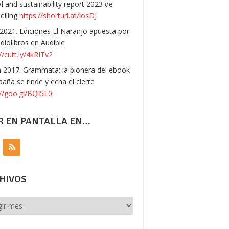
l and sustainability report 2023 de
telling
https://shorturl.at/iosDJ
 2021. Ediciones El Naranjo apuesta por
udiolibros en Audible
//cutt.ly/4kRITv2
n 2017. Grammata: la pionera del ebook
paña se rinde y echa el cierre
://goo.gl/BQI5L0
R EN PANTALLA EN…
HIVOS
vos