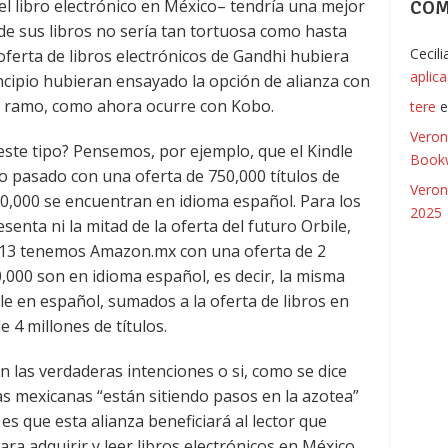
del libro electrónico en México– tendría una mejor
COM
de sus libros no sería tan tortuosa como hasta
Cecil
oferta de libros electrónicos de Gandhi hubiera
aplic
ncipio hubieran ensayado la opción de alianza con
l ramo, como ahora ocurre con Kobo.
tere
Veron
 este tipo? Pensemos, por ejemplo, que el Kindle
Bookw
o pasado con una oferta de 750,000 títulos de
Veron
 30,000 se encuentran en idioma español. Para los
2025
nta ni la mitad de la oferta del futuro Orbile,
13 tenemos Amazon.mx con una oferta de 2
70,000 son en idioma español, es decir, la misma
le en español, sumados a la oferta de libros en
e 4 millones de títulos.
 las verdaderas intenciones o si, como se dice
as mexicanas “están sitiendo pasos en la azotea”
 es que esta alianza beneficiará al lector que
a adquirir y leer libros electrónicos en México,