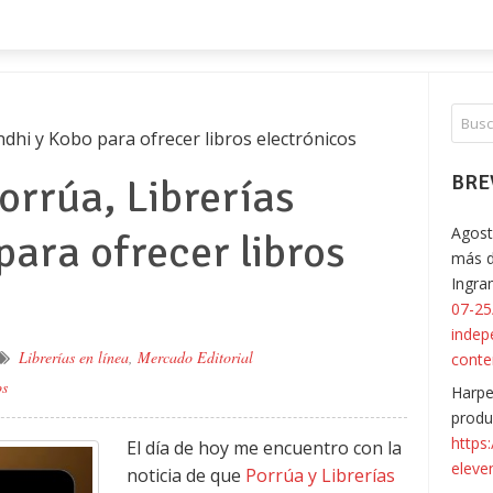
ndhi y Kobo para ofrecer libros electrónicos
orrúa, Librerías
BRE
Agost
para ofrecer libros
más d
Ingr
07-25
indep
Librerías en línea
,
Mercado Editorial
conte
os
Harpe
produ
https
El día de hoy me encuentro con la
eleve
noticia de que
Porrúa y Librerías