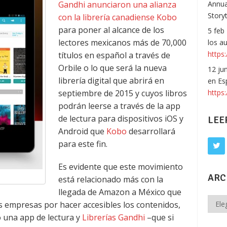
Gandhi anunciaron una alianza
Annua
Story
con la librería canadiense Kobo
para poner al alcance de los
5 feb
lectores mexicanos más de 70,000
los a
https:
títulos en español a través de
Orbile o lo que será la nueva
12 ju
librería digital que abrirá en
en Es
septiembre de 2015 y cuyos libros
https
podrán leerse a través de la app
de lectura para dispositivos iOS y
LEE
Android que
Kobo
desarrollará
para este fin.
Es evidente que este movimiento
ARC
está relacionado más con la
llegada de Amazon a México que
Archi
 empresas por hacer accesibles los contenidos,
 una app de lectura y
Librerías Gandhi
–que si