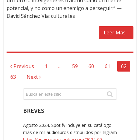
un libro lo inteligente es tratarlo como un cliente
potencial, y no como un enemigo a perseguir.” —
David Sánchez Vía: cultural.es
Leer Más...
NAVEGACIÓN
Previous
1
…
59
60
61
62
DE
63
Next
ENTRADAS
BREVES
Agosto 2024. Spotify incluye en su catálogo
más de mil audiolibros distribuidos por Ingram
https://newsroom.spotify.com/2024-07-