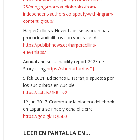
25/bringing-more-audiobooks-from-
independent-authors-to-spotify-with-ingram-
content-group/
HarperCollins y ElevenLabs se asocian para
producir audiolibros con voces de IA
https://publishnews.es/harpercollins-
elevenlabs/
Annual and sustainability report 2023 de
Storytelling
https://shorturl.at/iosDJ
5 feb 2021. Ediciones El Naranjo apuesta por
los audiolibros en Audible
https://cutt.ly/4kRITv2
12 jun 2017. Grammata: la pionera del ebook
en España se rinde y echa el cierre
https://goo.gl/BQI5L0
LEER EN PANTALLA EN…