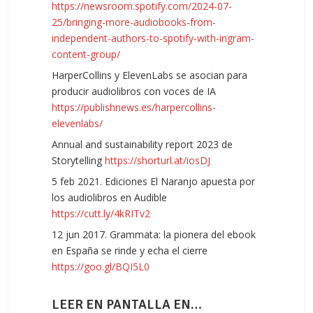
https://newsroom.spotify.com/2024-07-
25/bringing-more-audiobooks-from-
independent-authors-to-spotify-with-ingram-
content-group/
HarperCollins y ElevenLabs se asocian para
producir audiolibros con voces de IA
https://publishnews.es/harpercollins-
elevenlabs/
Annual and sustainability report 2023 de
Storytelling
https://shorturl.at/iosDJ
5 feb 2021. Ediciones El Naranjo apuesta por
los audiolibros en Audible
https://cutt.ly/4kRITv2
12 jun 2017. Grammata: la pionera del ebook
en España se rinde y echa el cierre
https://goo.gl/BQI5L0
LEER EN PANTALLA EN…