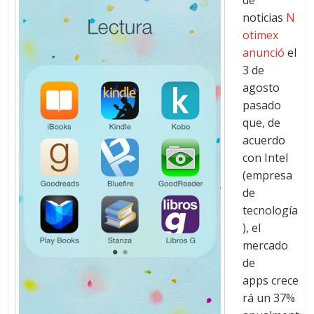
de
noticias
N
otimex
anunció
el
3 de
agosto
pasado
que, de
acuerdo
con Intel
(empresa
de
tecnología
), el
mercado
de
apps crece
rá un 37%