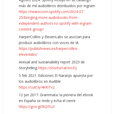
más de mil audiolibros distribuidos por Ingram
https://newsroom.spotify.com/2024-07-
25/bringing-more-audiobooks-from-
independent-authors-to-spotify-with-ingram-
content-group/
HarperCollins y ElevenLabs se asocian para
producir audiolibros con voces de IA
https://publishnews.es/harpercollins-
elevenlabs/
Annual and sustainability report 2023 de
Storytelling
https://shorturl.at/iosDJ
5 feb 2021. Ediciones El Naranjo apuesta por
los audiolibros en Audible
https://cutt.ly/4kRITv2
12 jun 2017. Grammata: la pionera del ebook
en España se rinde y echa el cierre
https://goo.gl/BQI5L0