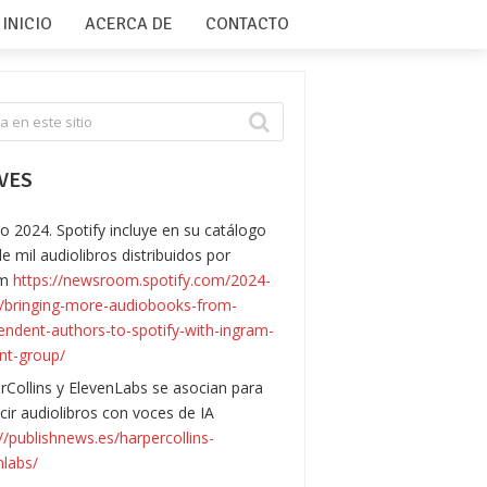
INICIO
ACERCA DE
CONTACTO
VES
o 2024. Spotify incluye en su catálogo
e mil audiolibros distribuidos por
am
https://newsroom.spotify.com/2024-
/bringing-more-audiobooks-from-
endent-authors-to-spotify-with-ingram-
nt-group/
rCollins y ElevenLabs se asocian para
cir audiolibros con voces de IA
://publishnews.es/harpercollins-
nlabs/