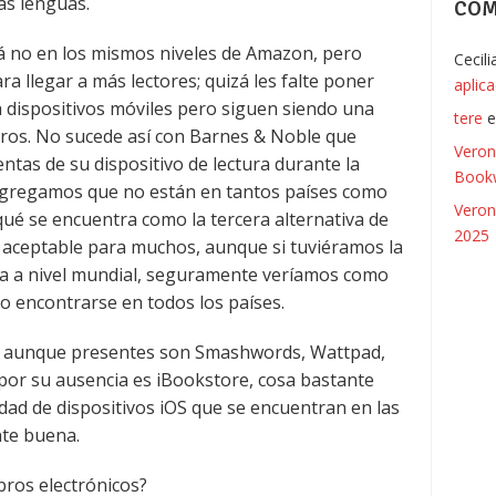
as lenguas.
COM
á no en los mismos niveles de Amazon, pero
Cecil
a llegar a más lectores; quizá les falte poner
aplic
a dispositivos móviles pero siguen siendo una
tere
bros. No sucede así con Barnes & Noble que
Veron
ntas de su dispositivo de lectura durante la
Bookw
agregamos que no están en tantos países como
Veron
é se encuentra como la tercera alternativa de
2025
 aceptable para muchos, aunque si tuviéramos la
sta a nivel mundial, seguramente veríamos como
o encontrarse en todos los países.
s aunque presentes son Smashwords, Wattpad,
 por su ausencia es iBookstore, cosa bastante
dad de dispositivos iOS que se encuentran en las
nte buena.
bros electrónicos?