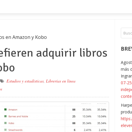
bros en Amazon y Kobo
efieren adquirir libros
BRE
Agost
obo
más d
Ingr
Estudios y estadísticas
,
Librerías en línea
07-25
os
indep
conte
Harpe
produ
https
eleve