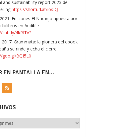
l and sustainability report 2023 de
telling
https://shorturl.at/iosDJ
 2021. Ediciones El Naranjo apuesta por
udiolibros en Audible
//cutt.ly/4kRITv2
n 2017. Grammata: la pionera del ebook
paña se rinde y echa el cierre
://goo.gl/BQI5L0
R EN PANTALLA EN…
HIVOS
vos