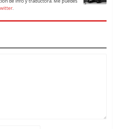
tión de info y traductora. Me puedes
witter
.