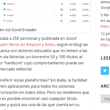
Annua
Story
5 feb
los a
https:
en vía Good Ereader
12 ju
izada a 250 personas y publicada en
Good
en Es
quirir libros en Amazon y Kobo
, según el blog las
https
uesta son lectores educados que no temen a las
 vía librerías
on-line
entre 50 y 100 títulos al
LEE
ores “hardcore” cuyo comportamiento puede ser
mercado editorial.
preferir estas plataformas? Sin duda, la facilidad
ARC
sten aplicaciones para todos los sistemas
cronización en todos ellos. Pero no olvidemos que
Archi
es posible encontrar casi cualquier título,
ses y quizá sea una de las que cuenta en su