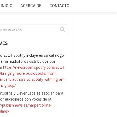
INICIO
ACERCA DE
CONTACTO
VES
o 2024. Spotify incluye en su catálogo
e mil audiolibros distribuidos por
am
https://newsroom.spotify.com/2024-
/bringing-more-audiobooks-from-
endent-authors-to-spotify-with-ingram-
nt-group/
rCollins y ElevenLabs se asocian para
cir audiolibros con voces de IA
://publishnews.es/harpercollins-
nlabs/