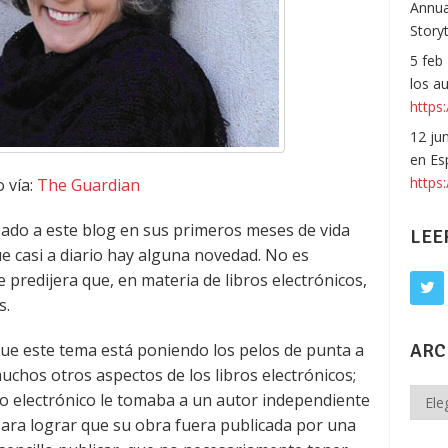
Annua
Story
5 feb
los a
https:
12 ju
en Es
https
 vía:
The Guardian
ado a este blog en sus primeros meses de vida
LEE
que casi a diario hay alguna novedad. No es
e predijera que, en materia de libros electrónicos,
s.
e este tema está poniendo los pelos de punta a
ARC
 muchos otros aspectos de los libros electrónicos;
Archi
ibro electrónico le tomaba a un autor independiente
para lograr que su obra fuera publicada por una