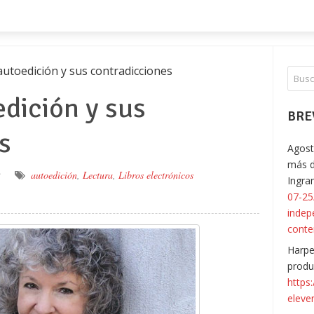
autoedición y sus contradicciones
dición y sus
BRE
s
Agost
más d
2
autoedición
,
Lectura
,
Libros electrónicos
Ingr
07-25
indep
conte
Harpe
produ
https
eleve