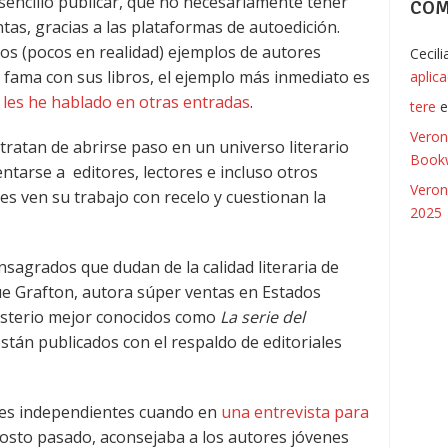
 sencillo publicar, que no necesariamente tener
COM
tas, gracias a las plataformas de autoedición.
os (pocos en realidad) ejemplos de autores
Cecil
fama con sus libros, el ejemplo más inmediato es
aplic
 les he hablado en otras entradas
.
tere
Veron
ratan de abrirse paso en un universo literario
Bookw
tarse a editores, lectores e incluso otros
Veron
es ven su trabajo con recelo y cuestionan la
2025
nsagrados que dudan de la calidad literaria de
ue Grafton, autora súper ventas en Estados
misterio mejor conocidos como
La serie del
stán publicados con el respaldo de editoriales
ores independientes cuando en
una entrevista para
gosto pasado, aconsejaba a los autores jóvenes