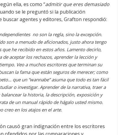
según ella, es como “
admitir que eres demasiado
Cuando se le preguntó si la publicación
e buscar agentes y editores, Grafton respondió:
independientes no son la regla, sino la excepción.
ído son a menudo de aficionados, justo ahora tengo
os que he recibido en estos años. Lamento decirlo,
ta de aceptar los rechazos, aprender la lección y
tiempo. Veo a muchos escritores que terminan su
buscan la fama que están seguros de merecer; como
espeto… que un “wannabe” asuma que todo es tan fácil
tudiar o investigar. Aprender de la narrativa, traer a
 balancear la historia, la descripción, exposición y
trata de un manual rápido de hágalo usted mismo.
 creo en los atajos en el arte.
ón causó gran indignación entre los escritores
on ofendidos por las comparaciones y