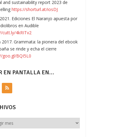
l and sustainability report 2023 de
telling
https://shorturl.at/iosDJ
 2021. Ediciones El Naranjo apuesta por
udiolibros en Audible
//cutt.ly/4kRITv2
n 2017. Grammata: la pionera del ebook
paña se rinde y echa el cierre
://goo.gl/BQI5L0
R EN PANTALLA EN…
HIVOS
vos