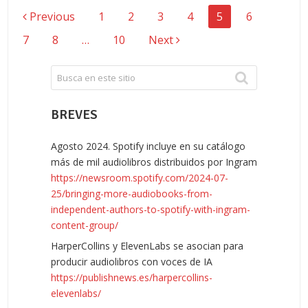
NAVEGACIÓN
Previous
1
2
3
4
5
6
DE
7
8
…
10
Next
ENTRADAS
BREVES
Agosto 2024. Spotify incluye en su catálogo
más de mil audiolibros distribuidos por Ingram
https://newsroom.spotify.com/2024-07-
25/bringing-more-audiobooks-from-
independent-authors-to-spotify-with-ingram-
content-group/
HarperCollins y ElevenLabs se asocian para
producir audiolibros con voces de IA
https://publishnews.es/harpercollins-
elevenlabs/