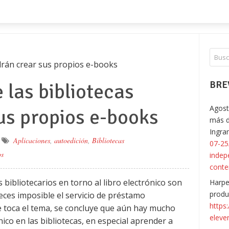
odrán crear sus propios e-books
 las bibliotecas
BRE
Agost
us propios e-books
más d
Ingr
Aplicaciones
,
autoedición
,
Bibliotecas
07-25
os
indep
conte
s bibliotecarios en torno al libro electrónico son
Harpe
produ
veces imposible el servicio de préstamo
https
e toca el tema, se concluye que aún hay mucho
eleve
nico en las bibliotecas, en especial aprender a