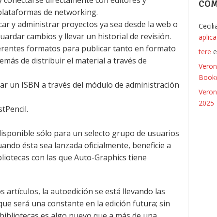
y conectarse directamente con editores y
COM
 plataformas de networking.
blicar y administrar proyectos ya sea desde la web o
Cecil
uardar cambios y llevar un historial de revisión.
aplic
ferentes formatos para publicar tanto en formato
tere
más de distribuir el material a través de
Veron
Bookw
ignar un ISBN a través del módulo de administración
Veron
2025
stPencil.
disponible sólo para un selecto grupo de usuarios
ando ésta sea lanzada oficialmente, beneficie a
bliotecas con las que Auto-Graphics tiene
artículos, la autoedición se está llevando las
ue será una constante en la edición futura; sin
 bibliotecas es algo nuevo que a más de una