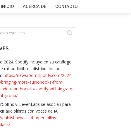
INICIO
ACERCA DE
CONTACTO
VES
o 2024. Spotify incluye en su catálogo
e mil audiolibros distribuidos por
am
https://newsroom.spotify.com/2024-
/bringing-more-audiobooks-from-
endent-authors-to-spotify-with-ingram-
nt-group/
rCollins y ElevenLabs se asocian para
cir audiolibros con voces de IA
://publishnews.es/harpercollins-
nlabs/