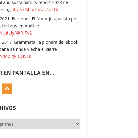
l and sustainability report 2023 de
telling
https://shorturl.at/iosDJ
 2021. Ediciones El Naranjo apuesta por
udiolibros en Audible
//cutt.ly/4kRITv2
n 2017. Grammata: la pionera del ebook
paña se rinde y echa el cierre
://goo.gl/BQI5L0
R EN PANTALLA EN…
HIVOS
vos