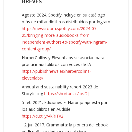
BREVES
Agosto 2024. Spotify incluye en su catálogo
más de mil audiolibros distribuidos por Ingram
https://newsroom.spotify.com/2024-07-
25/bringing-more-audiobooks-from-
independent-authors-to-spotify-with-ingram-
content-group/
HarperCollins y ElevenLabs se asocian para
producir audiolibros con voces de IA
https://publishnews.es/harpercollins-
elevenlabs/
Annual and sustainability report 2023 de
Storytelling
https://shorturl.at/iosDJ
5 feb 2021. Ediciones El Naranjo apuesta por
los audiolibros en Audible
https://cutt.ly/4kRITv2
12 jun 2017. Grammata: la pionera del ebook
en España se rinde y echa el cierre