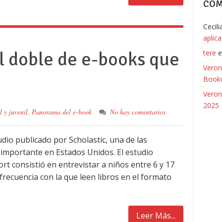
COM
Cecil
aplic
el doble de e-books que
tere
Veron
Bookw
Veron
2025
l y juvenil
,
Panorama del e-book
No hay comentarios
dio publicado por Scholastic, una de las
s importante en Estados Unidos. El estudio
rt consistió en entrevistar a niños entre 6 y 17
frecuencia con la que leen libros en el formato
Leer Más...