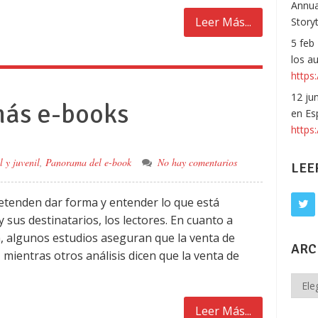
Annua
Leer Más...
Story
5 feb
los a
https:
12 ju
más e-books
en Es
https
l y juvenil
,
Panorama del e-book
No hay comentarios
LEE
retenden dar forma y entender lo que está
 sus destinatarios, los lectores. En cuanto a
a, algunos estudios aseguran que la venta de
ARC
 mientras otros análisis dicen que la venta de
Archi
Leer Más...