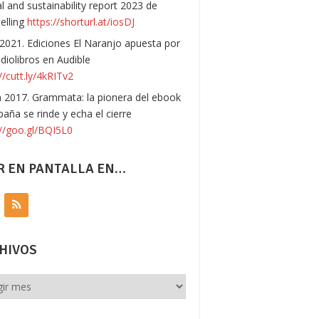
l and sustainability report 2023 de
telling
https://shorturl.at/iosDJ
 2021. Ediciones El Naranjo apuesta por
udiolibros en Audible
//cutt.ly/4kRITv2
n 2017. Grammata: la pionera del ebook
paña se rinde y echa el cierre
://goo.gl/BQI5L0
R EN PANTALLA EN…
HIVOS
vos