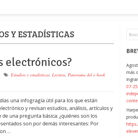
OS Y ESTADÍSTICAS
BRE
s electrónicos?
Agost
más d
Estudios y estadísticas
,
Lectura
,
Panorama del e-book
Ingr
07-25
indep
as una infogragía útil para los que están
conte
lectrónico y revisan estudios, análisis, artículos y
Harpe
te de una pregunta básica: ¿quiénes son los
produ
esentados son por demás interesantes: Por
https
son …
eleve