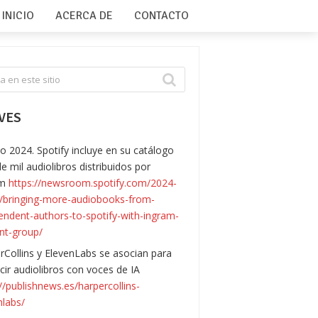
INICIO
ACERCA DE
CONTACTO
VES
o 2024. Spotify incluye en su catálogo
e mil audiolibros distribuidos por
am
https://newsroom.spotify.com/2024-
/bringing-more-audiobooks-from-
endent-authors-to-spotify-with-ingram-
nt-group/
rCollins y ElevenLabs se asocian para
cir audiolibros con voces de IA
://publishnews.es/harpercollins-
nlabs/