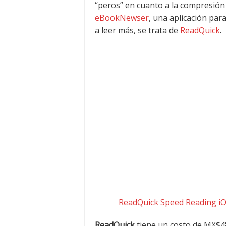
“peros” en cuanto a la compresión 
eBookNewser
, una aplicación par
a leer más, se trata de
ReadQuick
.
ReadQuick Speed Reading iO
ReadQuick
tiene un costo de MX$48.