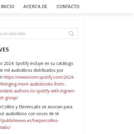
INICIO
ACERCA DE
CONTACTO
VES
o 2024. Spotify incluye en su catálogo
e mil audiolibros distribuidos por
am
https://newsroom.spotify.com/2024-
/bringing-more-audiobooks-from-
endent-authors-to-spotify-with-ingram-
nt-group/
rCollins y ElevenLabs se asocian para
cir audiolibros con voces de IA
://publishnews.es/harpercollins-
nlabs/