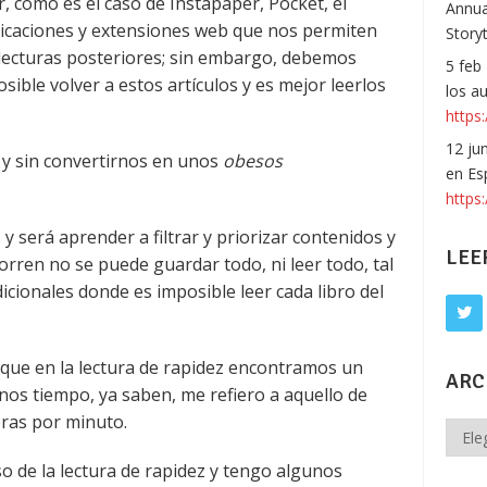
, como es el caso de Instapaper, Pocket, el
Annua
plicaciones y extensiones web que nos permiten
Story
 lecturas posteriores; sin embargo, debemos
5 feb
ible volver a estos artículos y es mejor leerlos
los a
https:
12 ju
 y sin convertirnos en unos
obesos
en Es
https
 será aprender a filtrar y priorizar contenidos y
LEE
rren no se puede guardar todo, ni leer todo, tal
icionales donde es imposible leer cada libro del
que en la lectura de rapidez encontramos un
ARC
s tiempo, ya saben, me refiero a aquello de
ras por minuto.
Archi
de la lectura de rapidez y tengo algunos