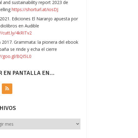
l and sustainability report 2023 de
telling
https://shorturl.at/iosDJ
 2021. Ediciones El Naranjo apuesta por
udiolibros en Audible
//cutt.ly/4kRITv2
n 2017. Grammata: la pionera del ebook
paña se rinde y echa el cierre
://goo.gl/BQI5L0
R EN PANTALLA EN…
HIVOS
vos