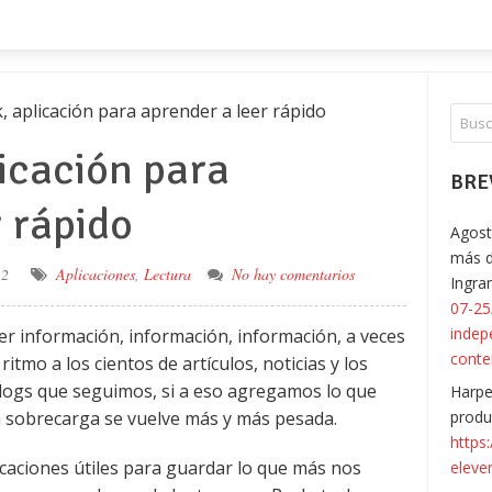
, aplicación para aprender a leer rápido
icación para
BRE
 rápido
Agost
más d
12
Aplicaciones
,
Lectura
No hay comentarios
Ingr
07-25
indep
r información, información, información, a veces
conte
tmo a los cientos de artículos, noticias y los
blogs que seguimos, si a eso agregamos lo que
Harpe
la sobrecarga se vuelve más y más pesada.
produ
https
caciones útiles para guardar lo que más nos
eleve