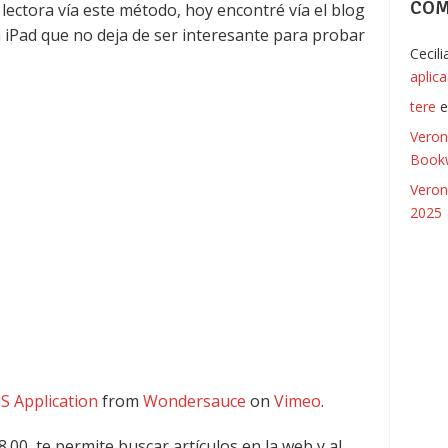
COM
lectora vía este método, hoy encontré vía el blog
a iPad que no deja de ser interesante para probar
Cecil
aplic
tere
Veron
Bookw
Veron
2025
S Application
from
Wondersauce
on
Vimeo
.
00, te permite buscar artículos en la web y al